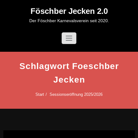
Zum
Föschber Jecken 2.0
Inhalt
springen
Der Föschber Karnevalsverein seit 2020.
Schlagwort Foeschber
Jecken
Start
Sessionseröffnung 2025/2026