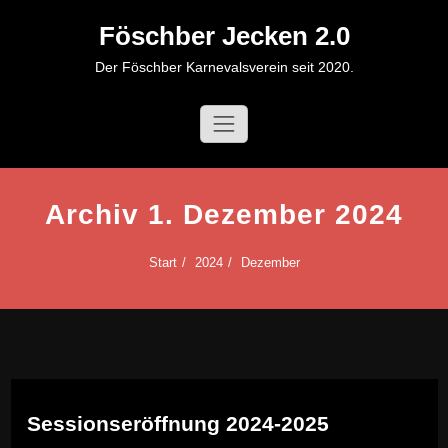
Zum
Föschber Jecken 2.0
Inhalt
springen
Der Föschber Karnevalsverein seit 2020.
Archiv 1. Dezember 2024
Start
2024
Dezember
Sessionseröffnung 2024-2025