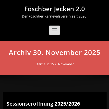
Zum
Föschber Jecken 2.0
Inhalt
springen
Der Föschber Karnevalsverein seit 2020.
Archiv 30. November 2025
Start
2025
November
Sessionseröffnung 2025/2026