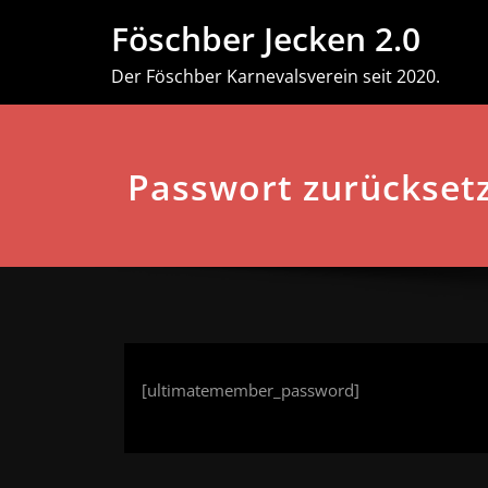
Zum
Föschber Jecken 2.0
Inhalt
springen
Der Föschber Karnevalsverein seit 2020.
Passwort zurückset
[ultimatemember_password]