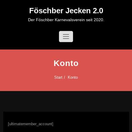
Zum
Föschber Jecken 2.0
Inhalt
springen
Der Föschber Karnevalsverein seit 2020.
Konto
Start
Konto
[ultimatemember_account]